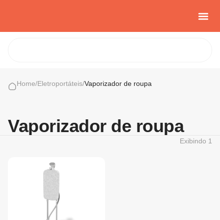
Casa e Con
Cozinha Cria
Sobre nós
Home
/
Eletroportáteis
/
Vaporizador de roupa
Vaporizador de roupa
Exibindo
1