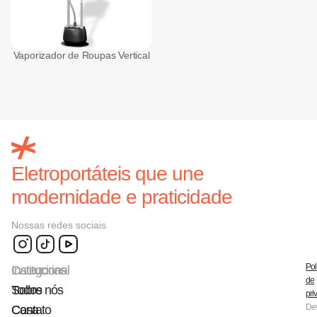
Vaporizador de Roupas Vertical
Eletroportáteis que une
modernidade e praticidade
Nossas redes sociais
Pol
Categorias
Institucional
de
Todos
Sobre nós
pri
De
Casa
Contato