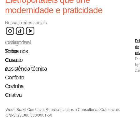
modernidade e praticidade
Nossas redes sociais
Pol
Categorias
Institucional
de
Todos
Sobre nós
pri
De
Casa
Contato
by
e
Assistência técnica
Zaf
Conforto
Cozinha
Criativa
Wedo Brazil Comercio, Representações e Consultorias Comerciais
CNPJ: 27.380.388/0001-50