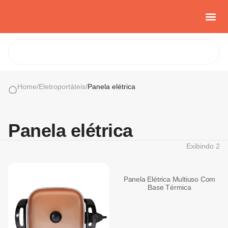
Casa e Con
Cozinha Cria
Sobre nós
Home
/
Eletroportáteis
/
Panela elétrica
Panela elétrica
Exibindo
2
Panela Elétrica Multiuso Com
Base Térmica