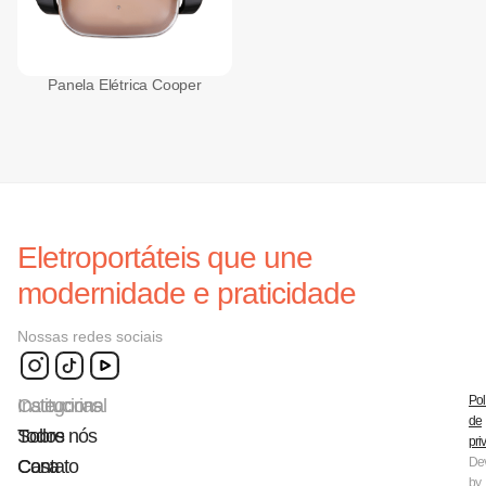
Panela Elétrica Cooper
Eletroportáteis que une
modernidade e praticidade
Nossas redes sociais
Pol
Categorias
Institucional
de
Todos
Sobre nós
pri
De
Casa
Contato
by