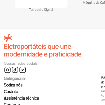
Máquina de Ca
Torradeira Digital
Eletroportáteis que une
modernidade e praticidade
Nossas redes sociais
Pol
Categorias
Institucional
de
Todos
Sobre nós
pri
Casa
Contato
De
by
e
Assistência técnica
Zaf
Conforto