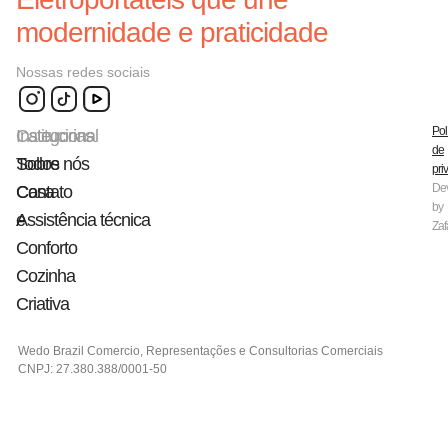
modernidade e praticidade
Nossas redes sociais
Pol
Categorias
Institucional
de
Todos
Sobre nós
pri
De
Casa
Contato
by
e
Assistência técnica
Zaf
Conforto
Cozinha
Criativa
Wedo Brazil Comercio, Representações e Consultorias Comerciais
CNPJ: 27.380.388/0001-50