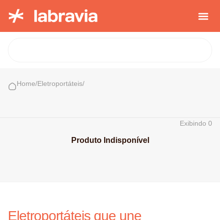
Casa e Con
Cozinha Cria
Sobre nós
Home
/
Eletroportáteis
/
Exibindo
0
Produto Indisponível
Eletroportáteis que une