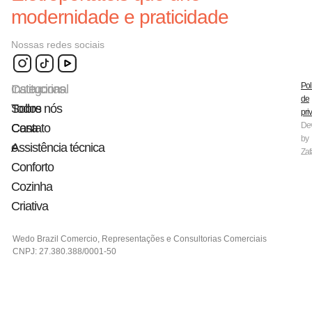
modernidade e praticidade
Nossas redes sociais
Pol
Categorias
Institucional
de
Todos
Sobre nós
pri
De
Casa
Contato
by
e
Assistência técnica
Zaf
Conforto
Cozinha
Criativa
Wedo Brazil Comercio, Representações e Consultorias Comerciais
CNPJ: 27.380.388/0001-50