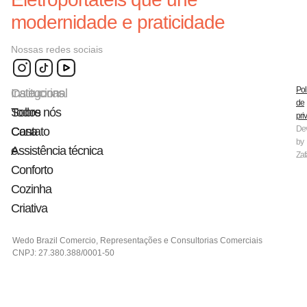
modernidade e praticidade
Nossas redes sociais
Pol
Categorias
Institucional
de
Todos
Sobre nós
pri
De
Casa
Contato
by
e
Assistência técnica
Zaf
Conforto
Cozinha
Criativa
Wedo Brazil Comercio, Representações e Consultorias Comerciais
CNPJ: 27.380.388/0001-50