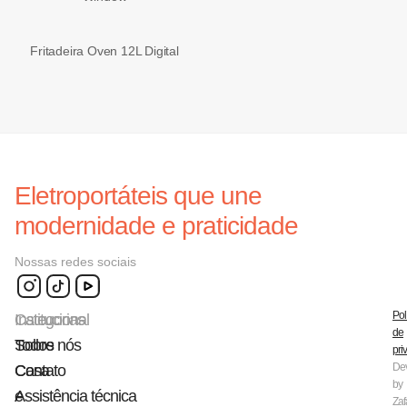
Fritadeira Oven 12L Digital
Eletroportáteis que une
modernidade e praticidade
Nossas redes sociais
Pol
Categorias
Institucional
de
Todos
Sobre nós
pri
De
Casa
Contato
by
e
Assistência técnica
Zaf