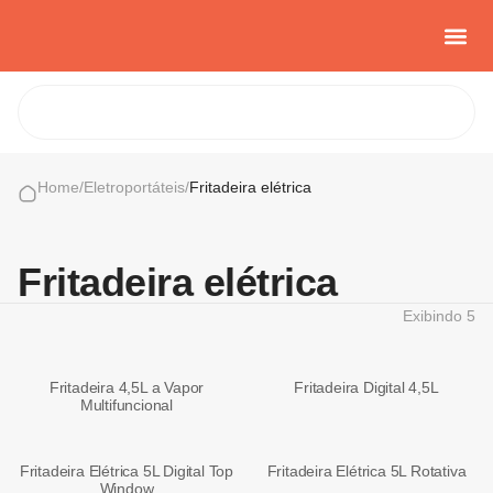
Casa e Con
Cozinha Cria
Sobre nós
Home
/
Eletroportáteis
/
Fritadeira elétrica
Fritadeira elétrica
Exibindo
5
Fritadeira 4,5L a Vapor
Fritadeira Digital 4,5L
Multifuncional
Fritadeira Elétrica 5L Digital Top
Fritadeira Elétrica 5L Rotativa
Window