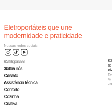
Eletroportáteis que une
modernidade e praticidade
Nossas redes sociais
Pol
Categorias
Institucional
de
Todos
Sobre nós
pri
De
Casa
Contato
by
e
Assistência técnica
Zaf
Conforto
Cozinha
Criativa