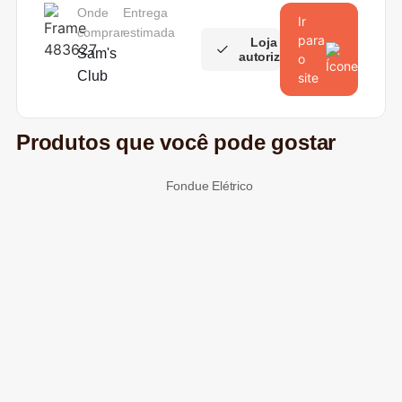
Onde
Entrega
Ir
comprar
estimada
para
Loja
Sam's
autorizada
o
Club
site
Produtos que você pode gostar
Fondue Elétrico