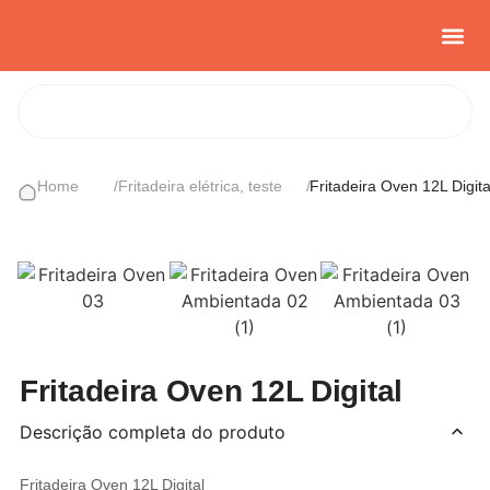
Casa e Con
Cozinha Cria
Sobre nós
Home
/
Fritadeira elétrica
,
teste
/
Fritadeira Oven 12L Digita
Fritadeira Oven 12L Digital
Descrição completa do produto
Fritadeira Oven 12L Digital