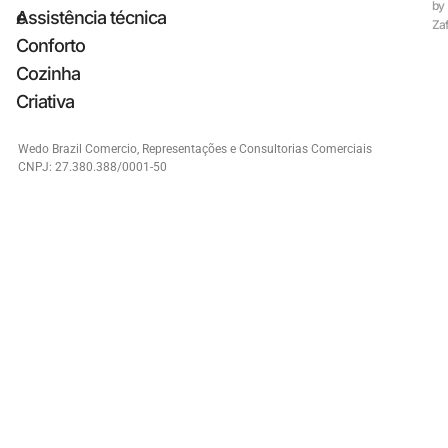
by
e
Assistência técnica
Zaf
Conforto
Cozinha
Criativa
Wedo Brazil Comercio, Representações e Consultorias Comerciais
CNPJ: 27.380.388/0001-50