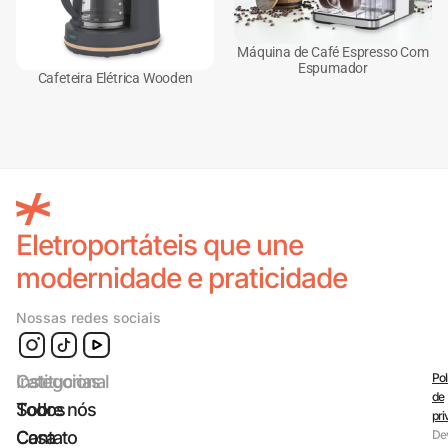
Máquina de Café Espresso Com
Espumador
Cafeteira Elétrica Wooden
Eletroportáteis que une
modernidade e praticidade
Nossas redes sociais
Pol
Categorias
Institucional
de
Todos
Sobre nós
pri
Casa
Contato
De