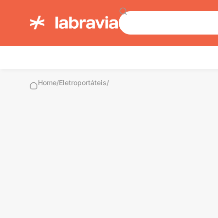
Home
/
Eletroportáteis
/