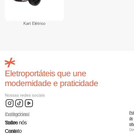
Kart Elétrico
Eletroportáteis que une
modernidade e praticidade
Nossas redes sociais
Pol
Categorias
Institucional
de
Todos
Sobre nós
pri
De
Casa
Contato