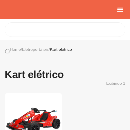
Casa e Con
Cozinha Cria
Sobre nós
Home
/
Eletroportáteis
/
Kart elétrico
Kart elétrico
Exibindo
1