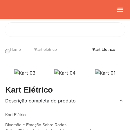
Casa e Con
Cozinha Cria
Sobre nós
Home
/
Kart elétrico
/
Kart Elétrico
Kart Elétrico
Descrição completa do produto
Kart Elétrico
Diversão e Emoção Sobre Rodas!