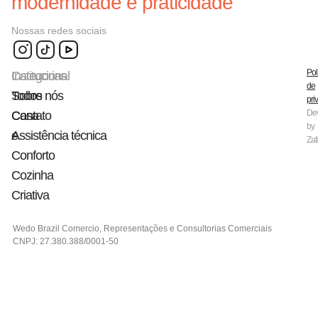
modernidade e praticidade
Nossas redes sociais
Pol
Categorias
Institucional
de
Todos
Sobre nós
pri
De
Casa
Contato
by
e
Assistência técnica
Zaf
Conforto
Cozinha
Criativa
Wedo Brazil Comercio, Representações e Consultorias Comerciais
CNPJ: 27.380.388/0001-50