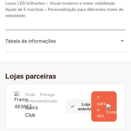
Luzes LED brilhantes – Visual moderno e maior visibilidade.
Ajuste de 5 marchas – Personalização para diferentes níveis de
velocidade.
Tabela de informações
Lojas parceiras
Onde
Entrega
Ir
comprar
estimada
para
Loja
Sam's
autorizada
o
Club
site