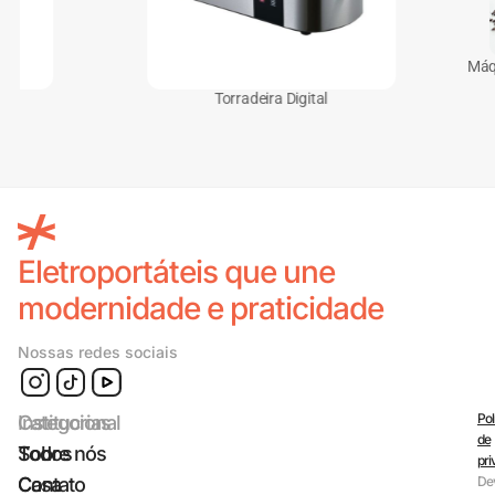
Máquina de C
Torradeira Digital
Eletroportáteis que une
modernidade e praticidade
Nossas redes sociais
Pol
Categorias
Institucional
de
Todos
Sobre nós
pri
Casa
Contato
De