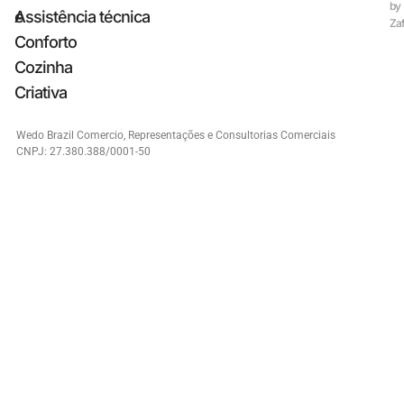
by
e
Assistência técnica
Zaf
Conforto
Cozinha
Criativa
Wedo Brazil Comercio, Representações e Consultorias Comerciais
CNPJ: 27.380.388/0001-50