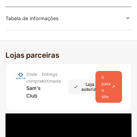
Tabela de informações
Lojas parceiras
Onde
Entrega
Ir
comprar
estimada
para
Loja
Sam's
autorizada
o
Club
site