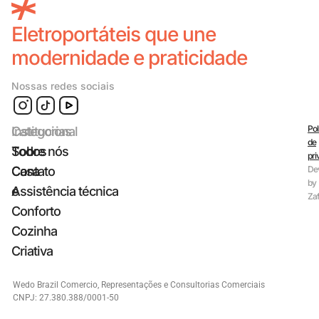
Eletroportáteis que une
modernidade e praticidade
Nossas redes sociais
Pol
Categorias
Institucional
de
Todos
Sobre nós
pri
Casa
Contato
De
by
e
Assistência técnica
Zaf
Conforto
Cozinha
Criativa
Wedo Brazil Comercio, Representações e Consultorias Comerciais
CNPJ: 27.380.388/0001-50