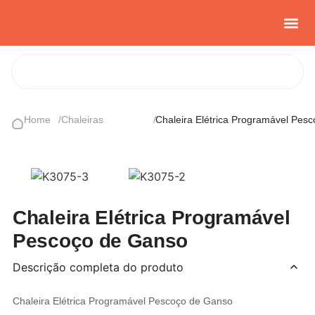
Casa e Con
Cozinha Cria
Sobre nós
Home
/
Chaleiras
/
Chaleira Elétrica Programável Pes
Chaleira Elétrica Programável
Pescoço de Ganso
Descrição completa do produto
Chaleira Elétrica Programável Pescoço de Ganso