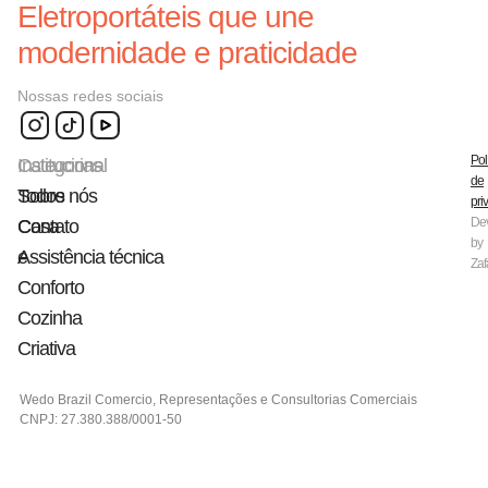
Eletroportáteis que une
modernidade e praticidade
Nossas redes sociais
Pol
Categorias
Institucional
de
Todos
Sobre nós
pri
De
Casa
Contato
by
e
Assistência técnica
Zaf
Conforto
Cozinha
Criativa
Wedo Brazil Comercio, Representações e Consultorias Comerciais
CNPJ: 27.380.388/0001-50