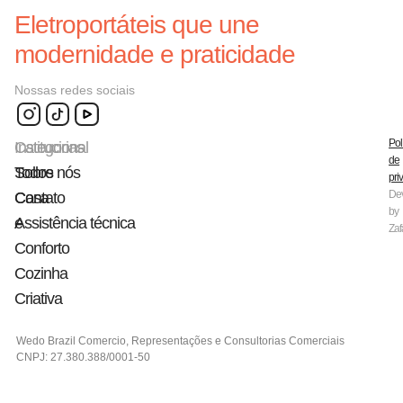
Eletroportáteis que une
modernidade e praticidade
Nossas redes sociais
Pol
Categorias
Institucional
de
Todos
Sobre nós
pri
De
Casa
Contato
by
e
Assistência técnica
Zaf
Conforto
Cozinha
Criativa
Wedo Brazil Comercio, Representações e Consultorias Comerciais
CNPJ: 27.380.388/0001-50