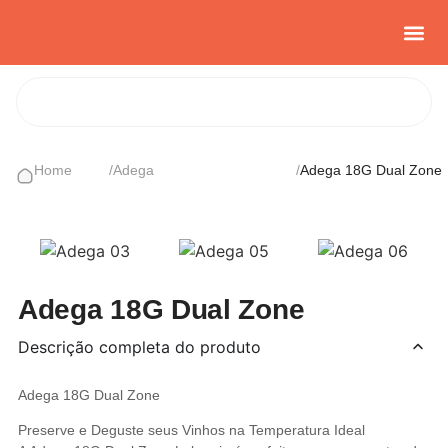
Casa e Con
Cozinha Cria
Sobre nós
Home
/
Adega
/
Adega 18G Dual Zone
Adega 18G Dual Zone
Descrição completa do produto
Adega 18G Dual Zone
Preserve e Deguste seus Vinhos na Temperatura Ideal