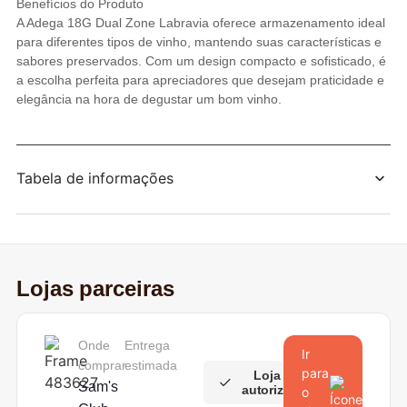
Benefícios do Produto
A Adega 18G Dual Zone Labravia oferece armazenamento ideal
para diferentes tipos de vinho, mantendo suas características e
sabores preservados. Com um design compacto e sofisticado, é
a escolha perfeita para apreciadores que desejam praticidade e
elegância na hora de degustar um bom vinho.
Tabela de informações
Lojas parceiras
Onde
Entrega
Ir
comprar
estimada
para
Loja
Sam's
autorizada
o