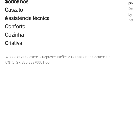
Todos
Sobre nós
pri
Casa
Contato
De
by
e
Assistência técnica
Zaf
Conforto
Cozinha
Criativa
Wedo Brazil Comercio, Representações e Consultorias Comerciais
CNPJ: 27.380.388/0001-50